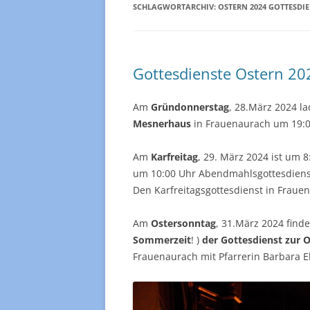
GEMEINDEBRIEF
KIRCH
SCHLAGWORTARCHIV:
OSTERN 2024 GOTTESDI
FREITAGSBRIEF
MUTTER
MÄUSE
DIAKONIESTATION
Gottesdienste Ostern 20
KINDER
IMPRESSUM
Am
Gründonnerstag
, 28.März 2024 l
HAUSKR
Mesnerhaus
in Frauenaurach um 19:
SENIO
Am
Karfreitag
, 29. März 2024 ist um
EINE-W
um 10:00 Uhr Abendmahlsgottesdienst
Den Karfreitagsgottesdienst in Fraue
FLÖTEN
FRAUE
Am
Ostersonntag
, 31.März 2024 find
Sommerzeit
! )
der Gottesdienst zur 
DANKS
Frauenaurach mit Pfarrerin Barbara 