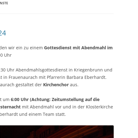
ENCHOR
JUGENDHEIM
KONFIRMATION
ENSTE
-KIND GRUPPEN – DAS
MESNERHAUS
KIRCHENEINTRITT
PARADIES
PFARRHAUS
SEELSORGE
24
 UND JUGEND
WEGKREUZ HÜTTENDORF
BEERDIGUNG
aden wir ein zu einem
Gottesdienst mit Abendmahl im
EISE
FLURKREUZ NEUSES
00 Uhr
REN
ALTER FRIEDHOF
 8:30 Uhr Abendmahlsgottesdienst in Kriegenbrunn und
ELT-VERKAUF
 in Frauenaurach mit Pfarrerin Barbara Eberhardt.
LINDE IN HÜTTENDORF
naurach gestaltet der
Kirchenchor
aus.
KREIS
FELDKREUZ AM GEISBERG
NGRUPPEN
et um
6:00 Uhr (Achtung: Zeitumstellung auf die
Osternacht
mit Abendmahl vor und in der Klosterkirche
TELLE
Eberhardt und einem Team statt.