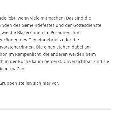
ENCHOR
JUGENDHEIM
KONFIRMATION
-KIND GRUPPEN – DAS
MESNERHAUS
KIRCHENEINTRITT
de lebt, wenn viele mitmachen. Das sind die
PARADIES
ernden des Gemeindefestes und der Gottesdienste
PFARRHAUS
SEELSORGE
 wie die Bläser/innen im Posaunenchor,
 UND JUGEND
ger/innen des Gemeindebriefs oder die
WEGKREUZ HÜTTENDORF
BEERDIGUNG
nvorsteher/innen. Die einen stehen dabei am
EISE
FLURKREUZ NEUSES
hon im Rampenlicht, die anderen werden beim
REN
h in der Küche kaum bemerkt. Unverzichtbar sind sie
ALTER FRIEDHOF
leichermaßen.
ELT-VERKAUF
LINDE IN HÜTTENDORF
Gruppen stellen sich hier vor.
KREIS
FELDKREUZ AM GEISBERG
NGRUPPEN
TELLE