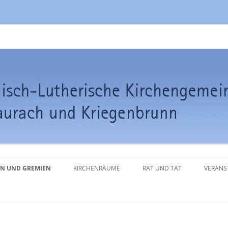
de Frauenaurach-Kriegenbrunn
Zum
Inhalt
N UND GREMIEN
KIRCHENRÄUME
RAT UND TAT
VERANS
springen
ENVORSTAND
KLOSTERKIRCHE
TRAUUNG
NENCHOR
WEHRKIRCHE KRIEGENBRUNN
TAUFE