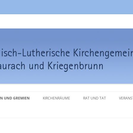
de Frauenaurach-Kriegenbrunn
Zum
Inhalt
N UND GREMIEN
KIRCHENRÄUME
RAT UND TAT
VERANS
springen
ENVORSTAND
KLOSTERKIRCHE
TRAUUNG
NENCHOR
WEHRKIRCHE KRIEGENBRUNN
TAUFE