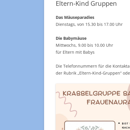
Eltern-Kind Gruppen
GEMEINDEBRIEF
KIRCH
FREITAGSBRIEF
MUTTE
Das Mäuseparadies
MÄUSE
Dienstags, von 15.30 bis 17.00 Uhr
DIAKONIESTATION
KINDER
Die Babymäuse
IMPRESSUM
Mittwochs, 9.00 bis 10.00 Uhr
HAUSKR
für Eltern mit Babys
SENIO
Die Telefonnummern für die Kontakta
EINE-W
der Rubrik „Eltern-Kind-Gruppen“ ode
FLÖTEN
FRAUE
DANKS