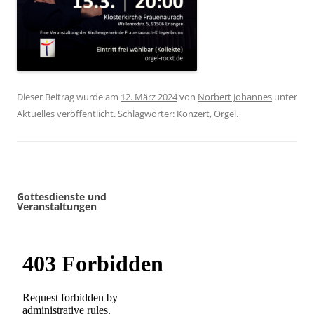
Dieser Beitrag wurde am
12. März 2024
von
Norbert Johannes
unter
Aktuelles
veröffentlicht. Schlagwörter:
Konzert
,
Orgel
.
Gottesdienste und
Veranstaltungen