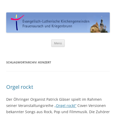
Ev. Kirchengemeinde
Frauenaurach-Kriegenbrunn
Zum
Menü
Inhalt
springen
SCHLAGWORTARCHIV:
KONZERT
Orgel rockt
Der Öhringer Organist Patrick Gläser spielt im Rahmen
seiner Veranstaltungsreihe
„Orgel rockt“
Cover-Versionen
bekannter Songs aus Rock, Pop und Filmmusik. Die Zuhörer