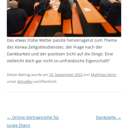
Das etwas trübe Wetter passte hervorragend zum Thema
des Kerwa-Zeltgottesdienstes, der Frage nach der
Dankbarkeit und der positiven Sicht auf die Dinge. Eine
vielleicht doch gar nicht so unfränkische Eigenschaft?
Dieser Beitrag wurde am
25. September 2022
von
Matthias Görtz
unter
Aktuelles
veröffentlicht.
Beitragsnavigation
←
Online-Vortragsreihe für
Dankstelle
→
junge Eltern