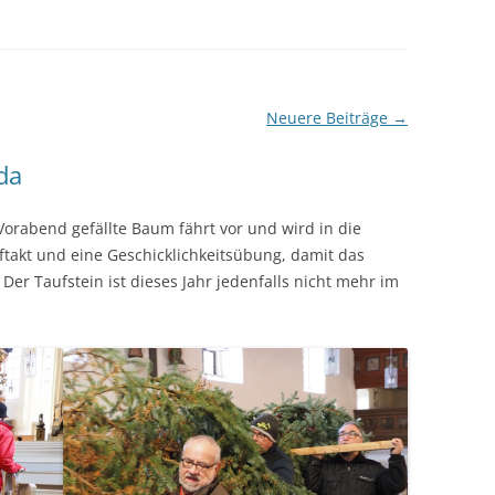
ENCHOR
JUGENDHEIM
KONFIRMATION
-KIND GRUPPEN – DAS
MESNERHAUS
KIRCHENEINTRITT
PARADIES
PFARRHAUS
SEELSORGE
Neuere Beiträge
→
 UND JUGEND
WEGKREUZ HÜTTENDORF
BEERDIGUNG
da
EISE
FLURKREUZ NEUSES
REN
Vorabend gefällte Baum fährt vor und wird in die
ALTER FRIEDHOF
aftakt und eine Geschicklichkeitsübung, damit das
ELT-VERKAUF
Der Taufstein ist dieses Jahr jedenfalls nicht mehr im
LINDE IN HÜTTENDORF
KREIS
FELDKREUZ AM GEISBERG
NGRUPPEN
TELLE