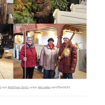
5
von
Matthias Görtz
unter
Aktuelles
veröffentlicht.