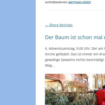
GEMEINDEBRIEF
KIRCH
AUTORENARCHIV:
MATTHIAS GÖRTZ
FREITAGSBRIEF
MUTTER
MÄUSE
DIAKONIESTATION
Beitragsnavigation
←
Ältere Beiträge
KINDER
IMPRESSUM
Der Baum ist schon mal 
HAUSKR
SENIO
4. Adventssamstag, 9.00 Uhr: Der am 
Kirche gefädelt. Das ist immer ein Kr
EINE-W
gewaltige Gewächs nichts beschädigt. 
Weg…
FLÖTEN
FRAUE
DANKS