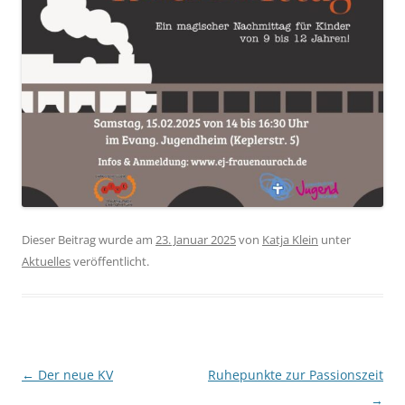
Dieser Beitrag wurde am
23. Januar 2025
von
Katja Klein
unter
Aktuelles
veröffentlicht.
Beitragsnavigation
←
Der neue KV
Ruhepunkte zur Passionszeit
→