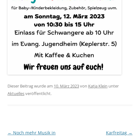
Dieser Beitrag wurde am
10. März 2023
von
Katja Klein
unter
Aktuelles
veröffentlicht.
Beitragsnavigation
←
Noch mehr Musik in
Karfreitag
→